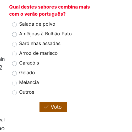
Qual destes sabores combina mais
com o verão português?
Salada de polvo
Amêijoas à Bulhão Pato
Sardinhas assadas
Arroz de marisco
in
Caracóis
2
Gelado
Melancia
Outros
Voto
cal
ho