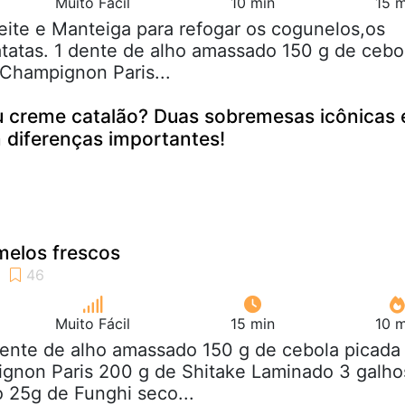
Muito Fácil
10 min
15 m
eite e Manteiga para refogar os cogunelos,os
tatas. 1 dente de alho amassado 150 g de cebo
Champignon Paris...
u creme catalão? Duas sobremesas icônicas 
m diferenças importantes!
elos frescos
Muito Fácil
15 min
10 m
dente de alho amassado 150 g de cebola picada
gnon Paris 200 g de Shitake Laminado 3 galho
o 25g de Funghi seco...