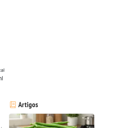
al
ml
Artigos