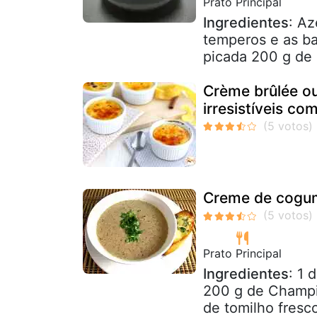
Prato Principal
Ingredientes
: Az
temperos e as ba
picada 200 g de 
Crème brûlée o
irresistíveis co
Creme de cogum
Prato Principal
Ingredientes
: 1 
200 g de Champi
de tomilho fresc