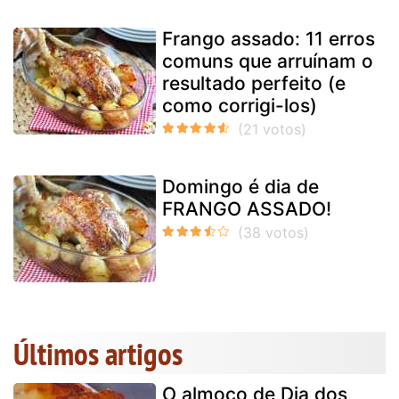
Frango assado: 11 erros
comuns que arruínam o
resultado perfeito (e
como corrigi-los)
Domingo é dia de
FRANGO ASSADO!
Últimos artigos
O almoço de Dia dos