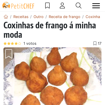
Receitas
Outro
Receita de frango
Coxinha de
Coxinhas de frango á minha
moda
Anterior
Next