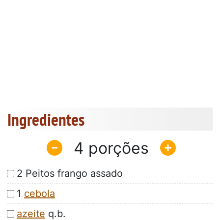
Ingredientes
4
2 Peitos frango assado
1
cebola
azeite
q.b.