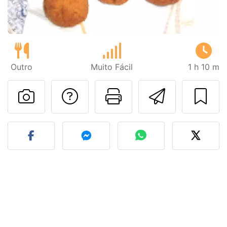
Outro
Muito Fácil
1 h 10 m
Falar com o autor d
Imprima esta
Enviar 
Fez esta receita? Compart