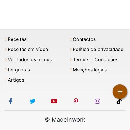
Receitas
Contactos
Receitas em vídeo
Política de privacidade
Ver todos os menus
Termos e Condições
Perguntas
Menções legais
Artigos
+
facebook
twitter
youtube
pinterest
instagram
tik
© Madeinwork