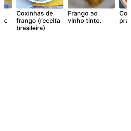
Coxinhas de
Frango ao
Cox
s e
frango (receita
vinho tinto.
prát
brasileira)