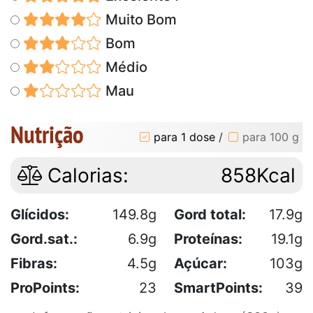
Muito Bom
Bom
Médio
Mau
Nutrição
para 1 dose
/
para 100 g
Calorias:
858Kcal
Glícidos:
149.8g
Gord total:
17.9g
Gord.sat.:
6.9g
Proteínas:
19.1g
Fibras:
4.5g
Açúcar:
103g
ProPoints:
23
SmartPoints:
39