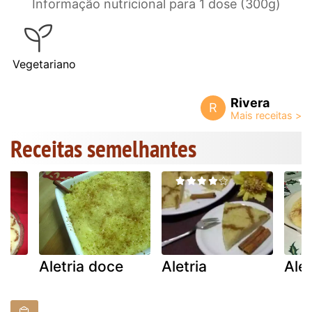
Informação nutricional para 1 dose (300g)
Vegetariano
Rivera
R
Receitas semelhantes
e
Aletria doce
Aletria
Alet