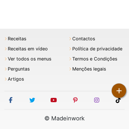
Receitas
Contactos
Receitas em vídeo
Política de privacidade
Ver todos os menus
Termos e Condições
Perguntas
Menções legais
Artigos
+
facebook
twitter
youtube
pinterest
instagram
tik
© Madeinwork