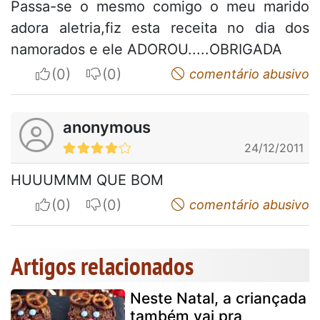
Passa-se o mesmo comigo o meu marido
adora aletria,fiz esta receita no dia dos
namorados e ele ADOROU.....OBRIGADA
I apreciate
I do not appreciate
comentário abusivo
anonymous
24/12/2011
HUUUMMM QUE BOM
I apreciate
I do not appreciate
comentário abusivo
Artigos relacionados
Neste Natal, a criançada
também vai pra