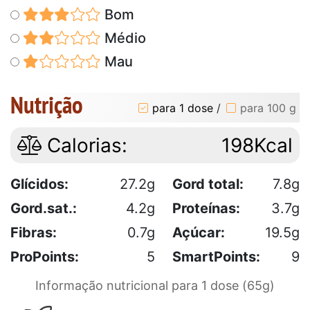
Bom
Médio
Mau
Nutrição
para 1 dose
/
para 100 g
Calorias:
198Kcal
Glícidos:
27.2g
Gord total:
7.8g
Gord.sat.:
4.2g
Proteínas:
3.7g
Fibras:
0.7g
Açúcar:
19.5g
ProPoints:
5
SmartPoints:
9
Informação nutricional para 1 dose (65g)