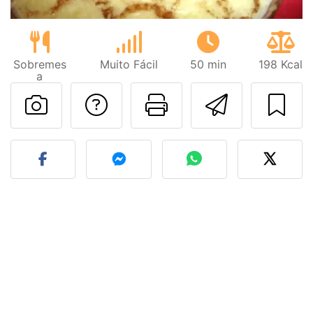
Sobremes
Muito Fácil
50 min
198 Kcal
a
Falar com o autor d
Imprima esta
Enviar 
Fez esta receita? Compart