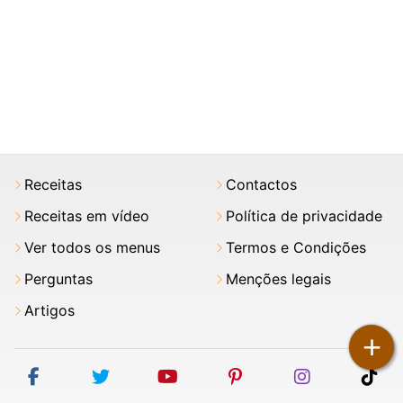
Receitas
Contactos
Receitas em vídeo
Política de privacidade
Ver todos os menus
Termos e Condições
Perguntas
Menções legais
Artigos
+
facebook
twitter
youtube
pinterest
instagram
tik