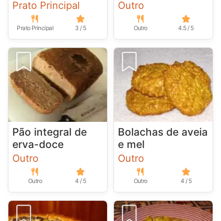
Prato Principal
Outro
Prato Principal
3 / 5
Outro
4.5 / 5
Pão integral de
Bolachas de aveia
erva-doce
e mel
Outro
Outro
Outro
4 / 5
Outro
4 / 5