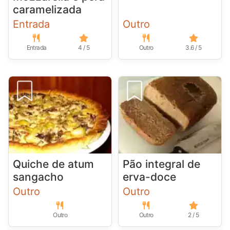
caramelizada
Entrada
Outro
Entrada
4 / 5
Outro
3.6 / 5
Quiche de atum
Pão integral de
sangacho
erva-doce
Outro
Outro
Outro
Outro
2 / 5