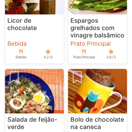
Licor de
Espargos
chocolate
grelhados com
vinagre balsâmico
Bebida
Prato Principal
Bebida
4.2 / 5
Prato Principal
3.8 / 5
Salada de feijão-
Bolo de chocolate
verde
na caneca