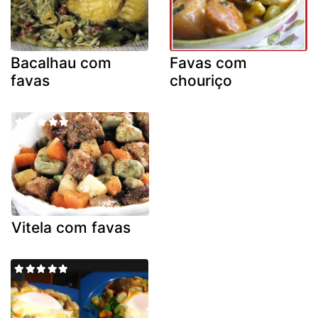
Bacalhau com
Favas com
favas
chouriço
Vitela com favas