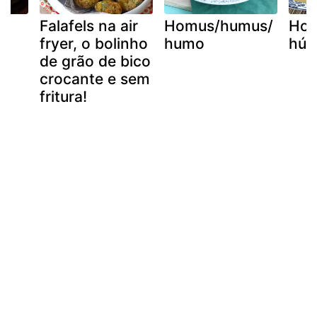
e
Falafels na air
Homus/humus/
Hom
o
fryer, o bolinho
humo
hú
de grão de bico
crocante e sem
fritura!