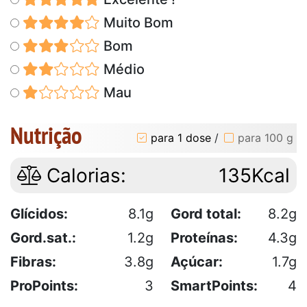
Muito Bom
Bom
Médio
Mau
Nutrição
para 1 dose
/
para 100 g
Calorias:
135Kcal
Glícidos:
8.1g
Gord total:
8.2g
Gord.sat.:
1.2g
Proteínas:
4.3g
Fibras:
3.8g
Açúcar:
1.7g
ProPoints:
3
SmartPoints:
4