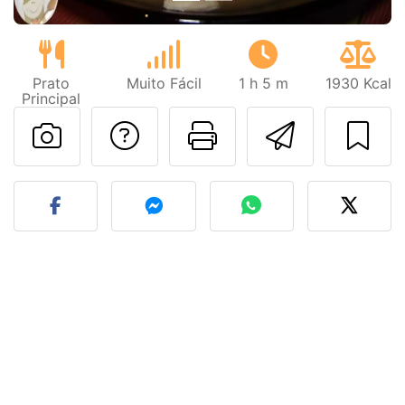
Prato
Muito Fácil
1 h 5 m
1930 Kcal
Principal
Falar com o autor d
Imprima esta
Enviar 
Fez esta receita? Compart