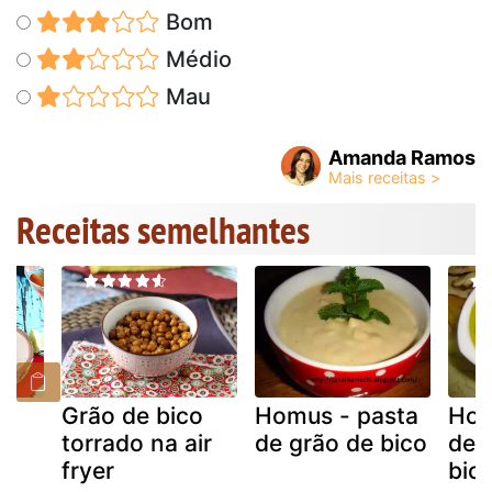
Bom
Médio
Mau
Amanda Ramos
Receitas semelhantes
o
Grão de bico
Homus - pasta
Hom
torrado na air
de grão de bico
de 
fryer
bic