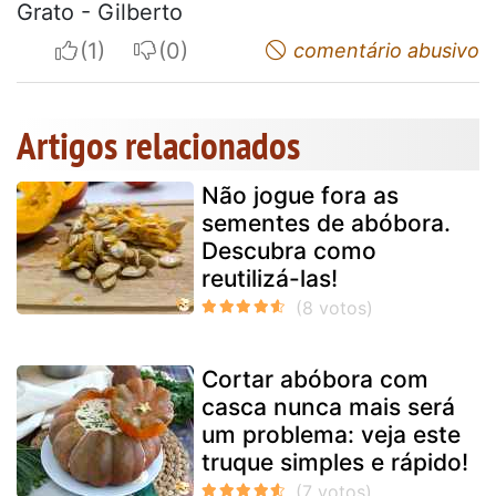
Grato - Gilberto
I apreciate
I do not appreciate
comentário abusivo
Artigos relacionados
Não jogue fora as
sementes de abóbora.
Descubra como
reutilizá-las!
Cortar abóbora com
casca nunca mais será
um problema: veja este
truque simples e rápido!