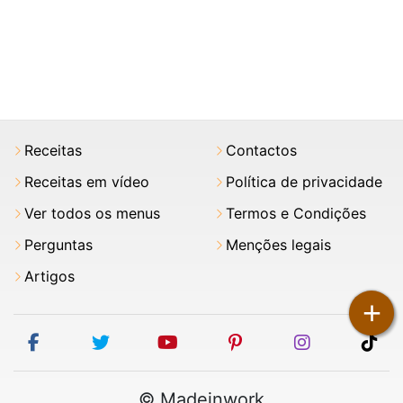
Receitas
Contactos
Receitas em vídeo
Política de privacidade
Ver todos os menus
Termos e Condições
Perguntas
Menções legais
Artigos
+
facebook
twitter
youtube
pinterest
instagram
tik
© Madeinwork