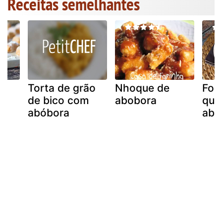
Receitas semelhantes
Torta de grão
Nhoque de
Fon
de bico com
abobora
que
abóbora
abó
ra