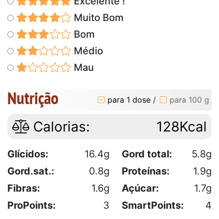
Excelente !
Muito Bom
Bom
Médio
Mau
Nutrição
para 1 dose
/
para 100 g
Calorias:
128Kcal
Glícidos:
16.4g
Gord total:
5.8g
Gord.sat.:
0.8g
Proteínas:
1.9g
Fibras:
1.6g
Açúcar:
1.7g
ProPoints:
3
SmartPoints:
4