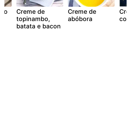
lho
Creme de
Creme de
Cre
topinambo,
abóbora
com
batata e bacon