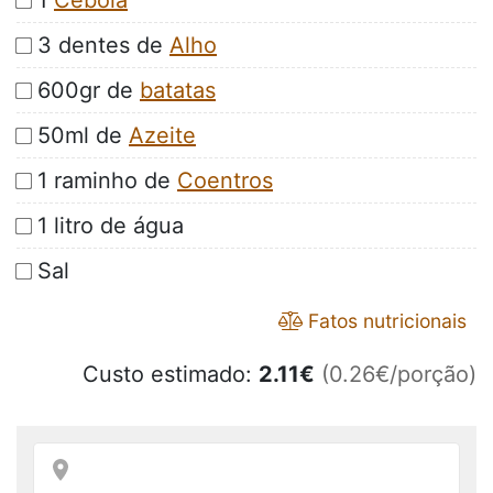
1
Cebola
3 dentes de
Alho
600gr de
batatas
50ml de
Azeite
1 raminho de
Coentros
1 litro de água
Sal
Fatos nutricionais
Custo estimado:
2.11
€
(0.26€/porção)