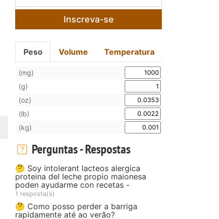
Inscreva-se
Peso
Volume
Temperatura
(mg)
(g)
(oz)
(lb)
(kg)
Perguntas - Respostas
🤔 Soy intolerant lacteos alergica
proteina del leche propio maionesa
poden ayudarme con recetas -
1 resposta(s)
🤔 Como posso perder a barriga
rapidamente até ao verão?