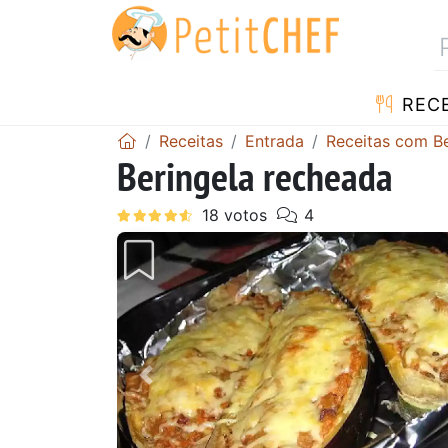
RECE
Receitas
Entrada
Receitas com Be
Beringela recheada
Anterior