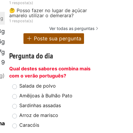
1 resposta(s)
🤔 Posso fazer no lugar de açúcar
amarelo utilizar o demerara?
 g
1 resposta(s)
Ver todas as perguntas
3g
Poste sua pergunta
6g
7g
Pergunta do dia
9
Qual destes sabores combina mais
g)
com o verão português?
Salada de polvo
Amêijoas à Bulhão Pato
Sardinhas assadas
Arroz de marisco
ha
Caracóis