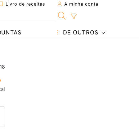
Livro de receitas
A minha conta
GUNTAS
DE OUTROS
al
eita a um amigo
ta página
 com o autor da receita
ez esta receita? Compartilhe