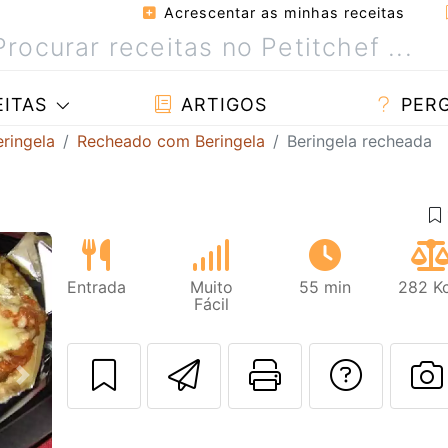
Acrescentar as minhas receitas
ITAS
ARTIGOS
PER
ringela
Recheado com Beringela
Beringela recheada
Entrada
Muito
55 min
282 Kc
Fácil
Enviar esta rec
Imprima es
Falar
Next
F