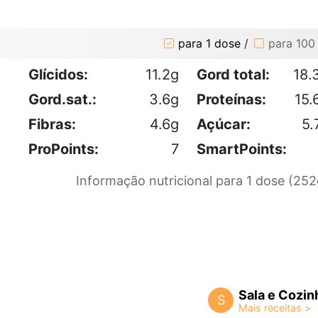
para 1 dose
/
para 100
Glícidos:
11.2g
Gord total:
18.
Gord.sat.:
3.6g
Proteínas:
15.
Fibras:
4.6g
Açúcar:
5.
ProPoints:
7
SmartPoints:
Informação nutricional para 1 dose (252
Sala e Cozin
S