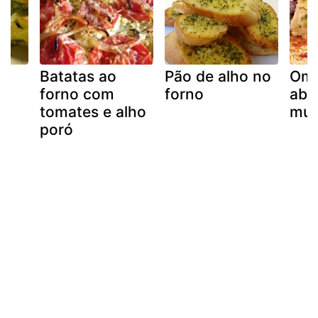
Batatas ao
Pão de alho no
Ome
forno com
forno
abo
tomates e alho
mus
poró