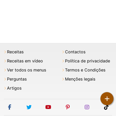
Receitas
Contactos
Receitas em vídeo
Política de privacidade
Ver todos os menus
Termos e Condições
Perguntas
Menções legais
Artigos
+
facebook
twitter
youtube
pinterest
instagram
tik