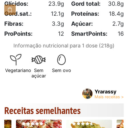
Glícidos:
23.9g
Gord total:
30.8g
Gord.sat.:
12.1g
Proteínas:
18.4g
Fibras:
3.3g
Açúcar:
2.7g
ProPoints:
12
SmartPoints:
16
Informação nutricional para 1 dose (218g)
Vegetariano
Sem
Sem ovo
açúcar
Yrarassy
Receitas semelhantes