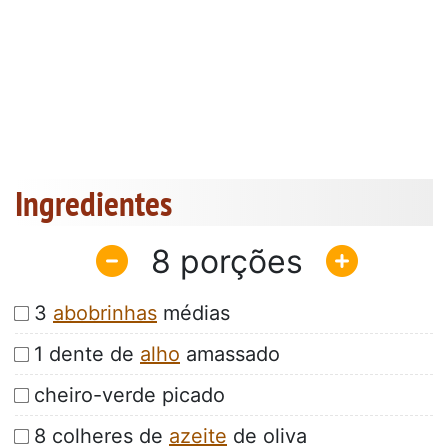
Ingredientes
8
3
abobrinhas
médias
1 dente de
alho
amassado
cheiro-verde picado
8 colheres de
azeite
de oliva