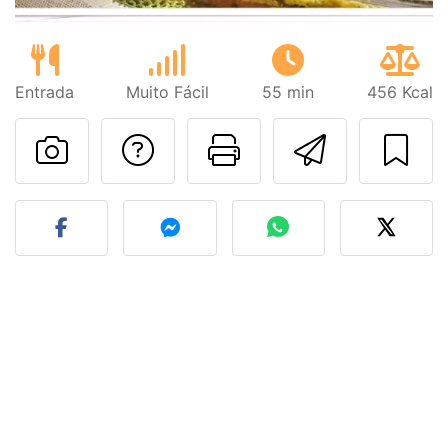
Entrada
Muito Fácil
55 min
456 Kcal
Falar com o autor d
Imprima esta
Enviar 
Fez esta receita? Compart