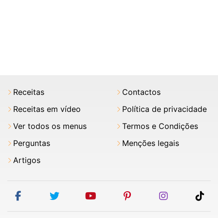
Receitas
Contactos
Receitas em vídeo
Política de privacidade
Ver todos os menus
Termos e Condições
Perguntas
Menções legais
Artigos
facebook
twitter
youtube
pinterest
instagram
tik