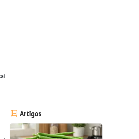
al
Artigos