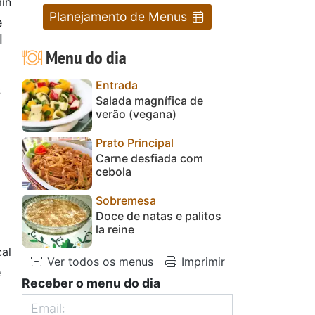
in
Planejamento de Menus
e
l
Menu do dia
Entrada
s
Salada magnífica de
verão (vegana)
Prato Principal
Carne desfiada com
cebola
Sobremesa
Doce de natas e palitos
la reine
al
Ver todos os menus
Imprimir
e
Receber o menu do dia