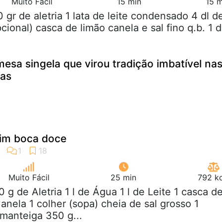
Muito Fácil
15 min
15 m
0 gr de aletria 1 lata de leite condensado 4 dl d
cional) casca de limão canela e sal fino q.b. 1 d
mesa singela que virou tradição imbatível na
sas
dim boca doce
Muito Fácil
25 min
792 kc
0 g de Aletria 1 l de Água 1 l de Leite 1 casca d
anela 1 colher (sopa) cheia de sal grosso 1
 manteiga 350 g...