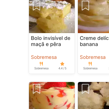
Bolo invisível de
Creme delíc
maçã e pêra
banana
Sobremesa
Sobremesa
Sobremesa
4.4 / 5
Sobremesa