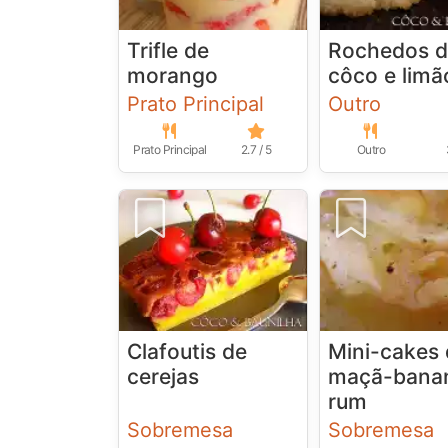
Trifle de
Rochedos 
morango
côco e limã
Prato Principal
Outro
Prato Principal
2.7 / 5
Outro
Clafoutis de
Mini-cakes
cerejas
maçã-bana
rum
Sobremesa
Sobremesa