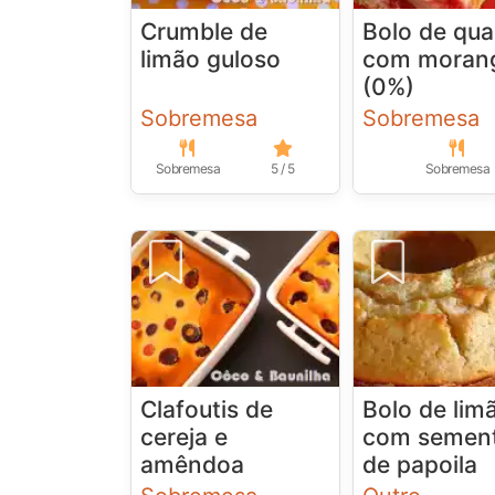
Crumble de
Bolo de qua
limão guloso
com moran
(0%)
Sobremesa
Sobremesa
Sobremesa
5 / 5
Sobremesa
Clafoutis de
Bolo de lim
cereja e
com semen
amêndoa
de papoila