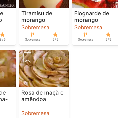
de
Tiramisu de
Flognarde de
o
morango
morango
Sobremesa
Sobremesa
3 / 5
Sobremesa
5 / 5
Sobremesa
5 / 5
 de
Rosa de maçã e
na-
amêndoa
Sobremesa