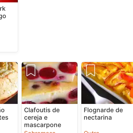
rk
go
ão
Clafoutis de
Flognarde de
tes
cereja e
nectarina
mascarpone