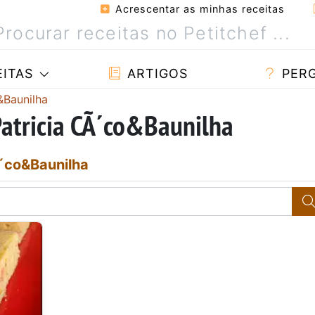
Acrescentar as minhas receitas
ITAS
ARTIGOS
PER
&Baunilha
Patricia CÃ´co&Baunilha
´co&Baunilha