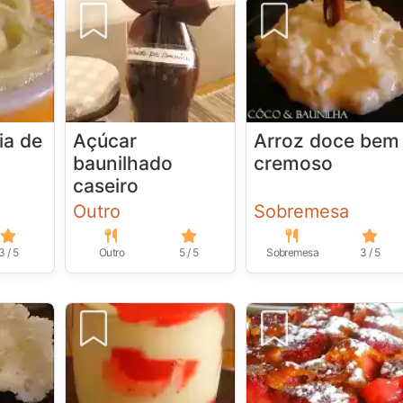
ia de
Açúcar
Arroz doce bem
baunilhado
cremoso
caseiro
Outro
Sobremesa
3 / 5
Outro
5 / 5
Sobremesa
3 / 5