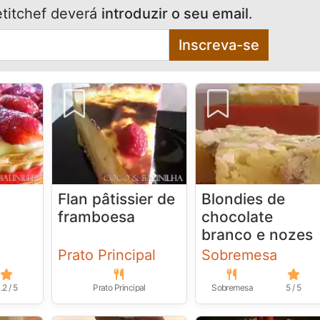
titchef deverá
introduzir o seu email
.
Inscreva-se
Flan pâtissier de
Blondies de
framboesa
chocolate
branco e nozes
Prato Principal
Sobremesa
.2 / 5
Prato Principal
Sobremesa
5 / 5