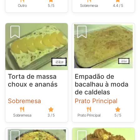
Outro
5 / 5
Sobremesa
4.4 / 5
Torta de massa
Empadão de
choux e ananás
bacalhau à moda
de caldelas
Sobremesa
Prato Principal
Sobremesa
3 / 5
Prato Principal
5 / 5