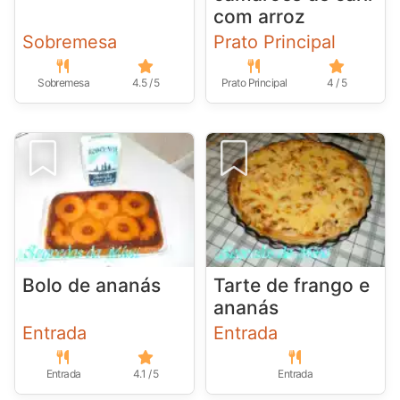
com arroz
Sobremesa
Prato Principal
Sobremesa
4.5 / 5
Prato Principal
4 / 5
Bolo de ananás
Tarte de frango e
ananás
Entrada
Entrada
Entrada
4.1 / 5
Entrada