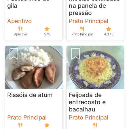
gila
na panela de
pressão
Aperitivo
Prato Principal
Aperitivo
5 / 5
Prato Principal
4.3 / 5
Rissóis de atum
Feijoada de
entrecosto e
bacalhau
Prato Principal
Prato Principal