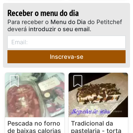
Receber o menu do dia
Para receber o
Menu do Dia
do Petitchef
deverá
introduzir o seu email
.
Inscreva-se
Pescada no forno
Tradicional da
de baixas calorias
pastelaria - torta