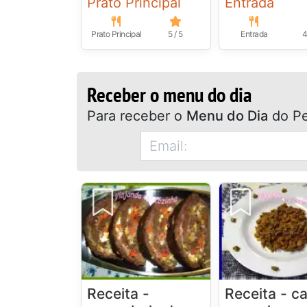
Prato Principal
Entrada
Prato Principal
5 / 5
Entrada
4
Receber o menu do dia
Para receber o
Menu do Dia
do Pe
Receita -
Receita - c