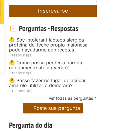
Inscreva-se
Perguntas - Respostas
🤔 Soy intolerant lacteos alergica
proteina del leche propio maionesa
poden ayudarme con recetas -
1 resposta(s)
🤔 Como posso perder a barriga
rapidamente até ao verão?
1 resposta(s)
🤔 Posso fazer no lugar de açúcar
amarelo utilizar o demerara?
1 resposta(s)
Ver todas as perguntas
Poste sua pergunta
Pergunta do dia