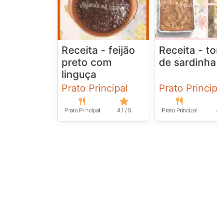
Receita - feijão
Receita - to
preto com
de sardinha
linguça
Prato Principal
Prato Princip
Prato Principal
4.1 / 5
Prato Principal