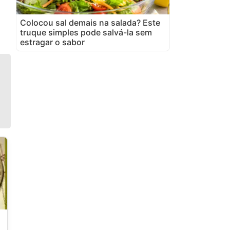
Colocou sal demais na salada? Este
truque simples pode salvá-la sem
estragar o sabor