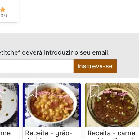
.8 / 5
titchef deverá
introduzir o seu email
.
Inscreva-se
arne
Receita - grão-
Receita - carne