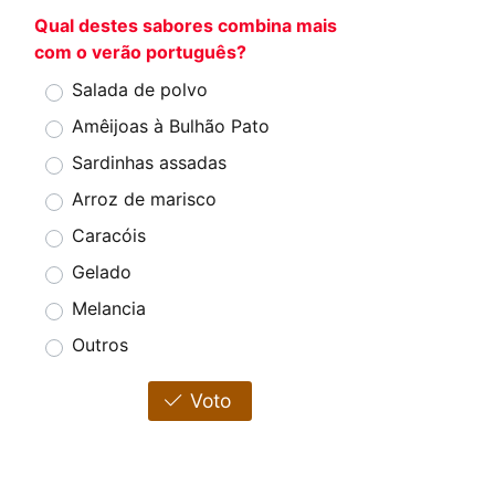
Qual destes sabores combina mais
com o verão português?
Salada de polvo
Amêijoas à Bulhão Pato
Sardinhas assadas
Arroz de marisco
Caracóis
Gelado
Melancia
Outros
Voto