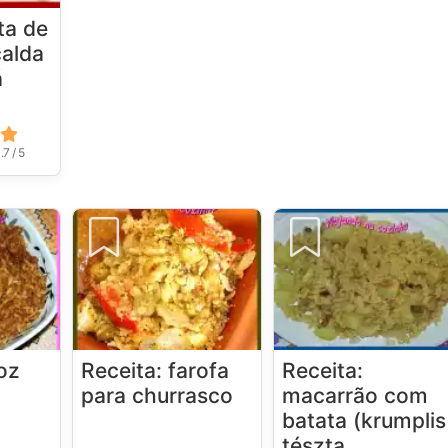
ta de
calda
á
.7 / 5
roz
Receita: farofa
Receita:
para churrasco
macarrão com
batata (krumplis
tészta,