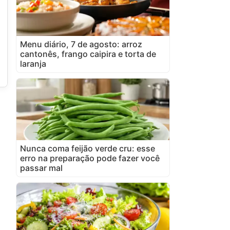
Menu diário, 7 de agosto: arroz
cantonês, frango caipira e torta de
laranja
Nunca coma feijão verde cru: esse
erro na preparação pode fazer você
passar mal