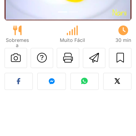
Sobremes
Muito Fácil
30 min
a
Falar com o autor d
Imprima esta
Enviar 
Fez esta receita? Compart