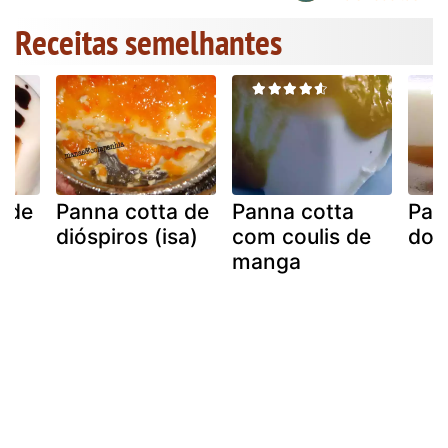
Receitas semelhantes
a de
Panna cotta de
Panna cotta
Pan
om
dióspiros (isa)
com coulis de
doce
manga