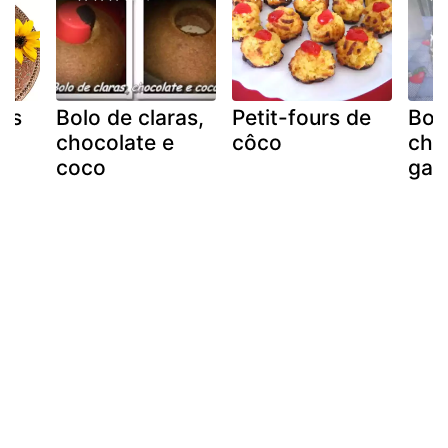
ras
Bolo de claras,
Petit-fours de
Bol
o
chocolate e
côco
chan
coco
gan