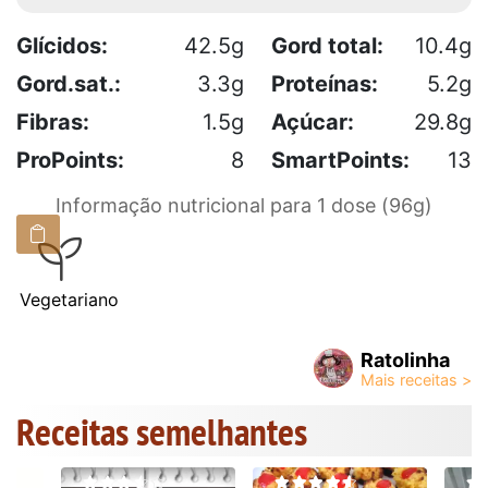
Glícidos:
42.5g
Gord total:
10.4g
Gord.sat.:
3.3g
Proteínas:
5.2g
Fibras:
1.5g
Açúcar:
29.8g
ProPoints:
8
SmartPoints:
13
Informação nutricional para 1 dose (96g)
Vegetariano
Ratolinha
Receitas semelhantes