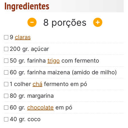
Ingredientes
8
9
claras
200 gr. açúcar
50 gr. farinha
trigo
com fermento
60 gr. farinha maizena (amido de milho)
1 colher
chá
fermento em pó
80 gr. margarina
60 gr.
chocolate
em pó
40 gr. coco