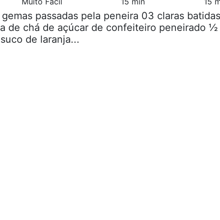
Muito Fácil
15 min
15 m
 gemas passadas pela peneira 03 claras batida
a de chá de açúcar de confeiteiro peneirado ½
suco de laranja...