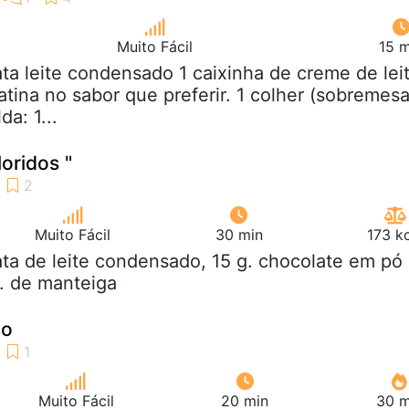
Muito Fácil
15 m
lata leite condensado 1 caixinha de creme de lei
atina no sabor que preferir. 1 colher (sobremesa
da: 1...
loridos "
Muito Fácil
30 min
173 k
lata de leite condensado, 15 g. chocolate em pó
. de manteiga
no
Muito Fácil
20 min
30 m