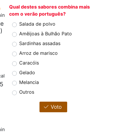
Qual destes sabores combina mais
com o verão português?
in
te
Salada de polvo
)
Amêijoas à Bulhão Pato
Sardinhas assadas
Arroz de marisco
Caracóis
Gelado
cal
Melancia
 5
Outros
Voto
in