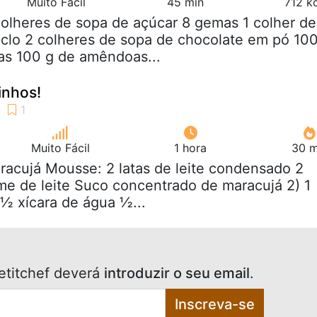
Muito Fácil
45 min
712 k
colheres de sopa de açúcar 8 gemas 1 colher de
clo 2 colheres de sopa de chocolate em pó 10
as 100 g de amêndoas...
inhos!
Muito Fácil
1 hora
30 m
racujá Mousse: 2 latas de leite condensado 2
me de leite Suco concentrado de maracujá 2) 1
 ½ xícara de água ½...
etitchef deverá
introduzir o seu email
.
Inscreva-se