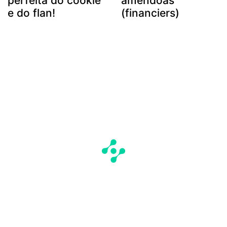
perfeita do cookie
amêndoas
e do flan!
(financiers)