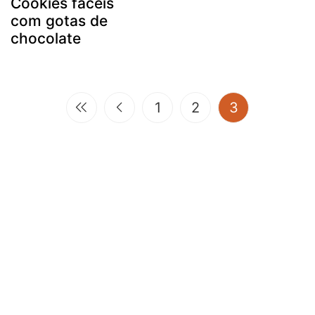
Cookies fáceis
com gotas de
chocolate
(current)
1
2
3