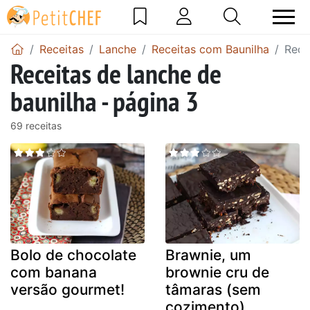
Receitas
Lanche
Receitas com Baunilha
Rece
Receitas de lanche de
baunilha - página 3
69 receitas
Bolo de chocolate
Brawnie, um
com banana
brownie cru de
versão gourmet!
tâmaras (sem
cozimento)