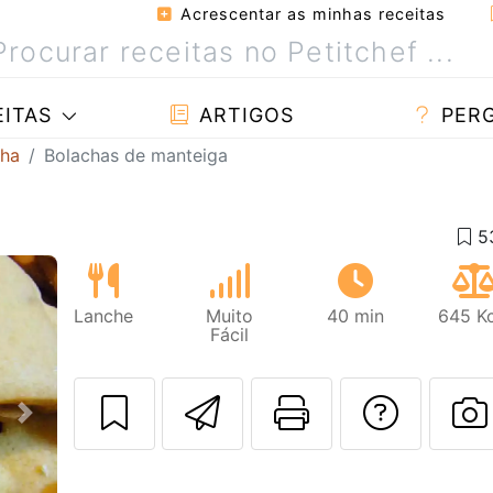
Acrescentar as minhas receitas
ITAS
ARTIGOS
PER
cha
Bolachas de manteiga
Lanche
Muito
40 min
645 Kc
Fácil
Enviar esta rec
Imprima es
Falar
Next
F