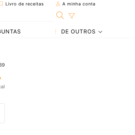
Livro de receitas
A minha conta
GUNTAS
DE OUTROS
al
eita a um amigo
ta página
 com o autor da receita
ez esta receita? Compartilhe