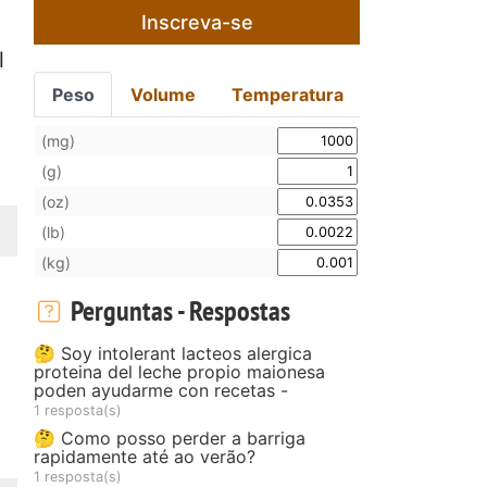
Inscreva-se
l
Peso
Volume
Temperatura
(mg)
(g)
(oz)
(lb)
(kg)
Perguntas - Respostas
🤔 Soy intolerant lacteos alergica
proteina del leche propio maionesa
poden ayudarme con recetas -
1 resposta(s)
🤔 Como posso perder a barriga
rapidamente até ao verão?
1 resposta(s)