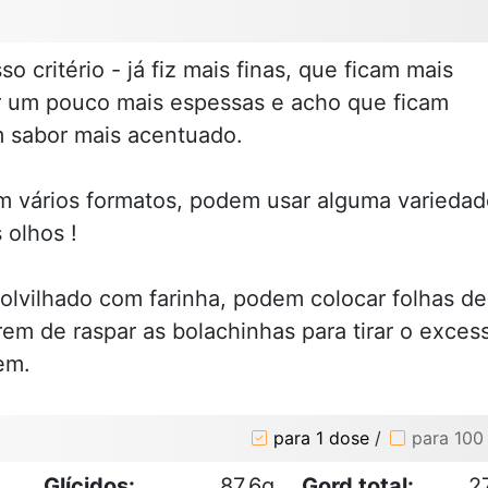
o critério - já fiz mais finas, que ficam mais
or um pouco mais espessas e acho que ficam
m sabor mais acentuado.
m vários formatos, podem usar alguma variedad
 olhos !
olvilhado com farinha, podem colocar folhas de
rem de raspar as bolachinhas para tirar o exces
em.
para 1 dose
/
para 100
Glícidos:
87.6g
Gord total:
2