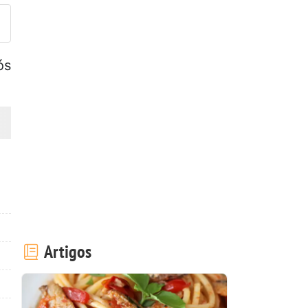
ós
Artigos