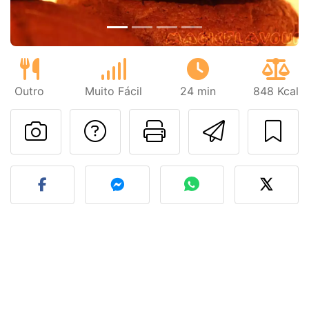
Outro
Muito Fácil
24 min
848 Kcal
Falar com o autor d
Imprima esta
Enviar 
Fez esta receita? Compart