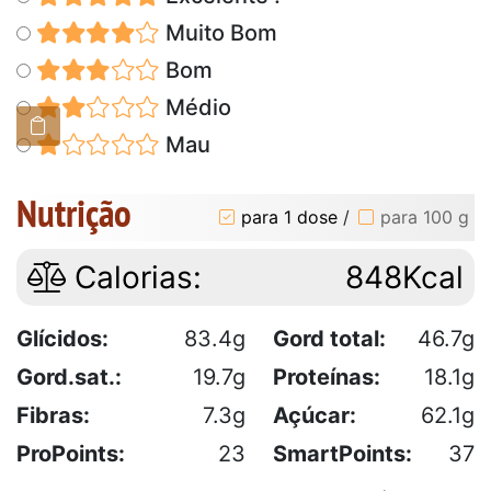
Muito Bom
Bom
Médio
Mau
Nutrição
para 1 dose
/
para 100 g
Calorias:
848Kcal
Glícidos:
83.4g
Gord total:
46.7g
Gord.sat.:
19.7g
Proteínas:
18.1g
Fibras:
7.3g
Açúcar:
62.1g
ProPoints:
23
SmartPoints:
37