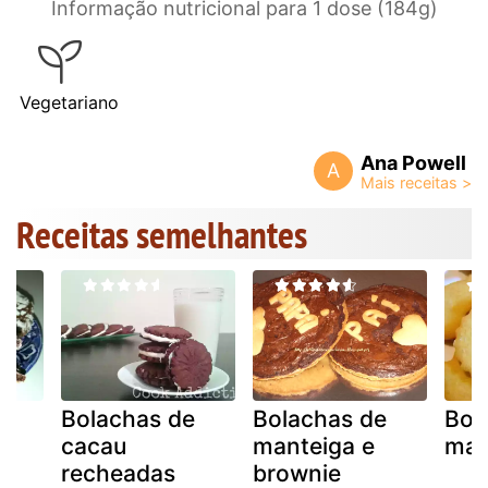
Informação nutricional para 1 dose (184g)
Vegetariano
Ana Powell
A
Receitas semelhantes
Bolachas de
Bolachas de
Bol
cacau
manteiga e
man
s
recheadas
brownie