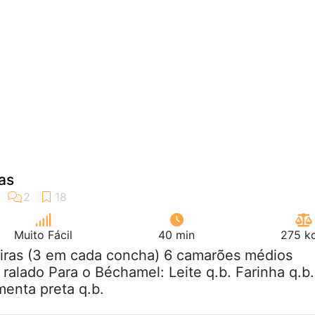
as
Muito Fácil
40 min
275 kc
eiras (3 em cada concha) 6 camarões médios
ralado Para o Béchamel: Leite q.b. Farinha q.b.
menta preta q.b.