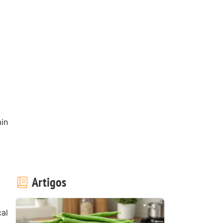
in
Artigos
al