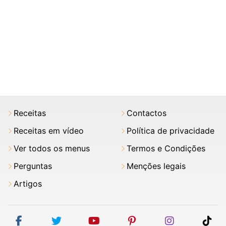
Receitas
Contactos
Receitas em vídeo
Política de privacidade
Ver todos os menus
Termos e Condições
Perguntas
Menções legais
Artigos
facebook
twitter
youtube
pinterest
instagram
tik