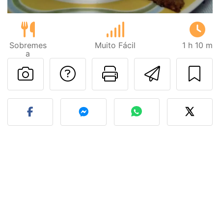
Sobremes
Muito Fácil
1 h 10 m
a
Falar com o autor d
Imprima esta
Enviar 
Fez esta receita? Compart