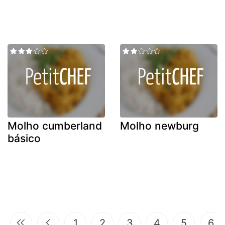
Molho cumberland
Molho newburg
básico
1
2
3
4
5
6