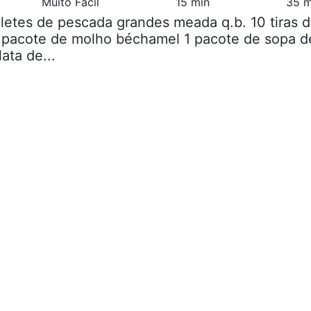
Muito Fácil
15 min
35 m
filetes de pescada grandes meada q.b. 10 tiras 
1 pacote de molho béchamel 1 pacote de sopa d
ata de...