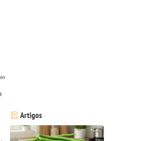
in
e
Artigos