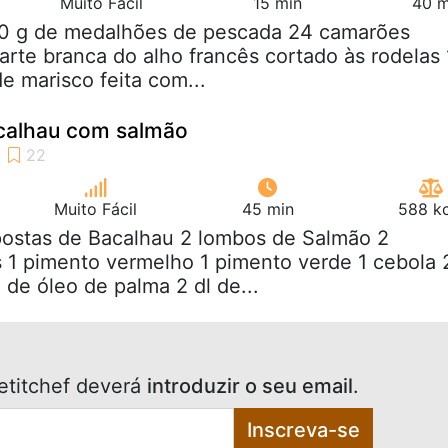
Muito Fácil
15 min
40 m
00 g de medalhões de pescada 24 camarões
rte branca do alho francês cortado às rodelas 
e marisco feita com...
calhau com salmão
Muito Fácil
45 min
588 kc
postas de Bacalhau 2 lombos de Salmão 2
 1 pimento vermelho 1 pimento verde 1 cebola 
 de óleo de palma 2 dl de...
etitchef deverá
introduzir o seu email
.
Inscreva-se