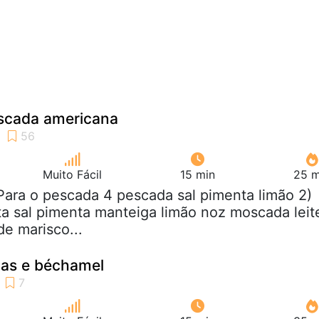
scada americana
Muito Fácil
15 min
25 m
 Para o pescada 4 pescada sal pimenta limão 2)
ta sal pimenta manteiga limão noz moscada leit
de marisco...
ias e béchamel