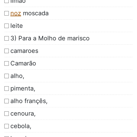
limão
noz
moscada
leite
3) Para a Molho de marisco
camaroes
Camarão
alho,
pimenta,
alho françês,
cenoura,
cebola,