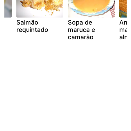
Salmão
Sopa de
Ani
om
requintado
maruca e
mar
camarão
alm