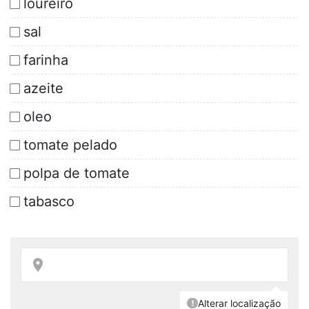
loureiro
sal
farinha
azeite
oleo
tomate pelado
polpa de tomate
tabasco