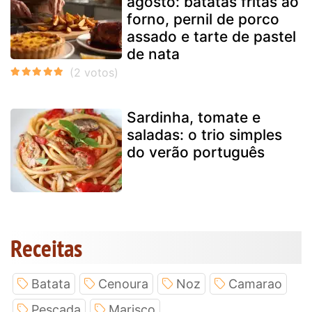
agosto: batatas fritas ao
forno, pernil de porco
assado e tarte de pastel
de nata
Sardinha, tomate e
saladas: o trio simples
do verão português
Receitas
Batata
Cenoura
Noz
Camarao
Pescada
Marisco