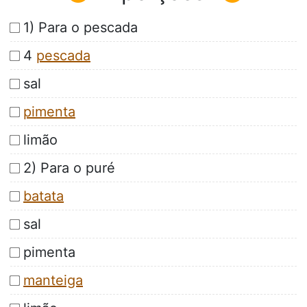
1) Para o pescada
4
pescada
sal
pimenta
limão
2) Para o puré
batata
sal
pimenta
manteiga