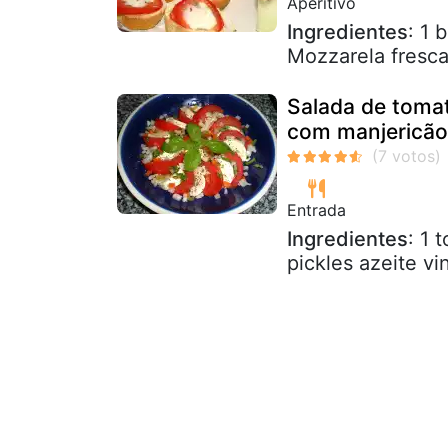
Aperitivo
Ingredientes
: 1
Mozzarela fresc
Salada de tomat
com manjericão
Entrada
Ingredientes
: 1 
pickles azeite v