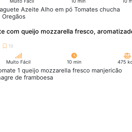
Muito Fácil
10 min
10 m
 baguete Azeite Alho em pó Tomates chucha
a Oregãos
e com queijo mozzarella fresco, aromatizad
Muito Fácil
10 min
475 kc
tomate 1 queijo mozzarella fresco manjericão
inagre de framboesa