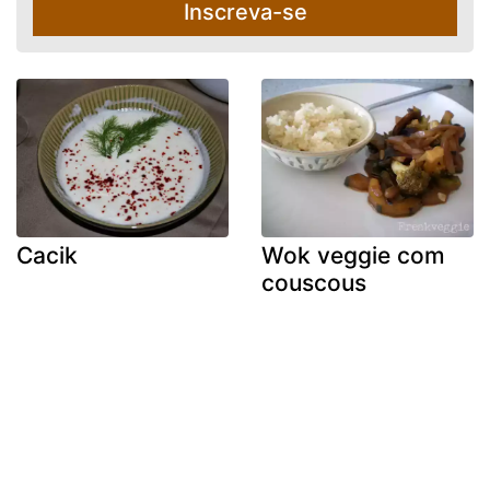
Inscreva-se
Cacik
Wok veggie com
couscous