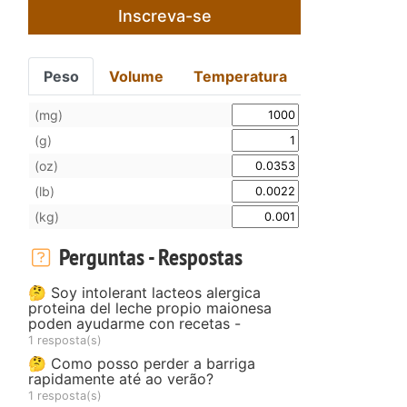
Inscreva-se
Peso
Volume
Temperatura
(mg)
(g)
(oz)
(lb)
(kg)
Perguntas - Respostas
🤔 Soy intolerant lacteos alergica
proteina del leche propio maionesa
poden ayudarme con recetas -
1 resposta(s)
🤔 Como posso perder a barriga
rapidamente até ao verão?
1 resposta(s)