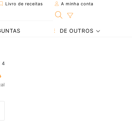
Livro de receitas
A minha conta
GUNTAS
DE OUTROS
al
eita a um amigo
ta página
 com o autor da receita
ez esta receita? Compartilhe