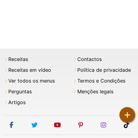
Receitas
Contactos
Receitas em vídeo
Política de privacidade
Ver todos os menus
Termos e Condições
Perguntas
Menções legais
Artigos
+
facebook
twitter
youtube
pinterest
instagram
tik