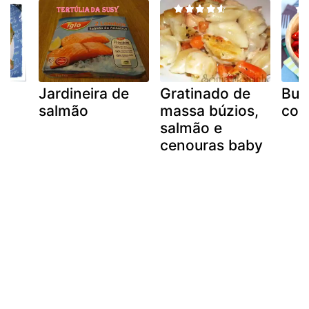
Jardineira de
Gratinado de
Bud
salmão
massa búzios,
com
salmão e
cenouras baby