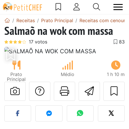
Receitas
Prato Principal
Receitas com cenoura
Salmaõ na wok com massa
Anterior
Next
Prato
Médio
1 h 10 m
Principal
Falar com o autor d
Imprima esta
Enviar 
Fez esta receita? Compart