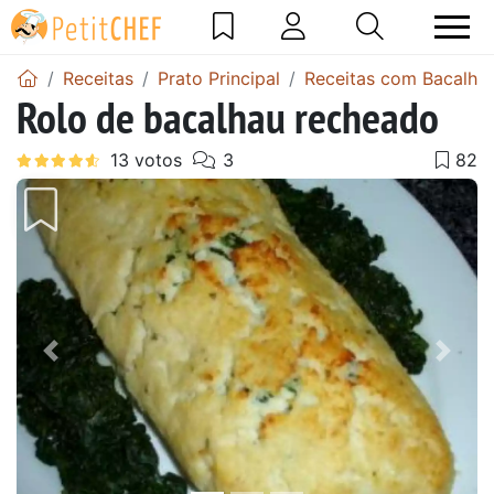
Receitas
Prato Principal
Receitas com Bacalha
Rolo de bacalhau recheado
Anterior
Next