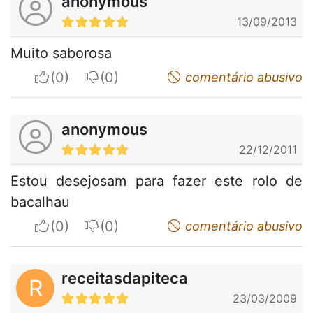
anonymous
13/09/2013
Muito saborosa
I apreciate
I do not appreciate
comentário abusivo
anonymous
22/12/2011
Estou desejosam para fazer este rolo de
bacalhau
I apreciate
I do not appreciate
comentário abusivo
receitasdapiteca
R
23/03/2009