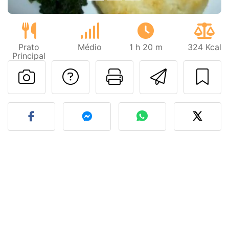
Prato
Médio
1 h 20 m
324 Kcal
Principal
Falar com o autor d
Imprima esta
Enviar 
Fez esta receita? Compart