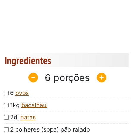
Ingredientes
6
6
ovos
1kg
bacalhau
2dl
natas
2 colheres (sopa) pão ralado