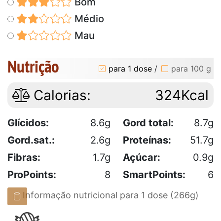
Bom
Médio
Mau
Nutrição
para 1 dose
/
para 100 g
Calorias:
324Kcal
Glícidos:
8.6g
Gord total:
8.7g
Gord.sat.:
2.6g
Proteínas:
51.7g
Fibras:
1.7g
Açúcar:
0.9g
ProPoints:
8
SmartPoints:
6
Informação nutricional para 1 dose (266g)