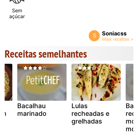
Sem
açúcar
Soniacss
S
Receitas semelhantes
Bacalhau
Lulas
Bac
om
marinado
recheadas e
rec
grelhadas
mod
mo