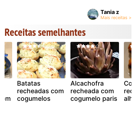
Tania z
Receitas semelhantes
Batatas
Alcachofra
Cog
recheadas com
recheada com
rec
com
cogumelos
cogumelo paris
alhe