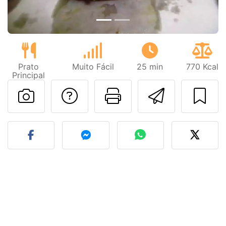
Prato
Muito Fácil
25 min
770 Kcal
Principal
Falar com o autor d
Imprima esta
Enviar 
Fez esta receita? Compart