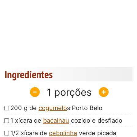
Ingredientes
1
200 g de
cogumelo
s Porto Belo
1 xícara de
bacalhau
cozido e desfiado
1/2 xícara de
cebolinha
verde picada