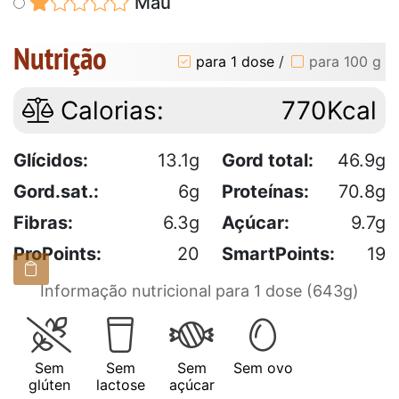
Mau
Nutrição
para 1 dose
/
para 100 g
Calorias:
770Kcal
Glícidos:
13.1g
Gord total:
46.9g
Gord.sat.:
6g
Proteínas:
70.8g
Fibras:
6.3g
Açúcar:
9.7g
ProPoints:
20
SmartPoints:
19
Informação nutricional para 1 dose (643g)
Sem
Sem
Sem
Sem ovo
glúten
lactose
açúcar