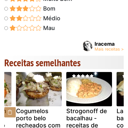
Bom
Médio
Mau
Iracema
Receitas semelhantes
om
Cogumelos
Strogonoff de
Las
porto belo
bacalhau -
bac
co
recheados com
receitas de
cog