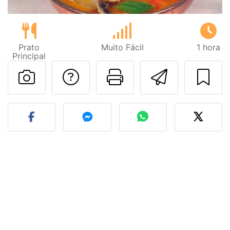
Prato
Muito Fácil
1 hora
Principal
Falar com o autor d
Imprima esta
Enviar 
Fez esta receita? Compart