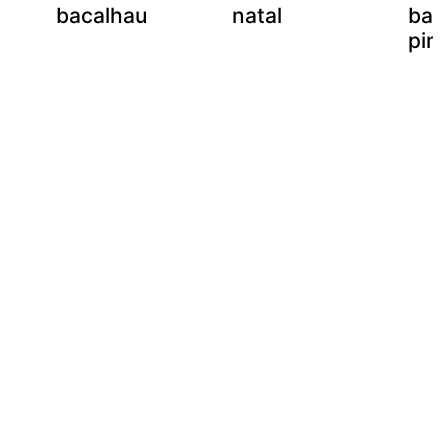
bacalhau
natal
bac
pim