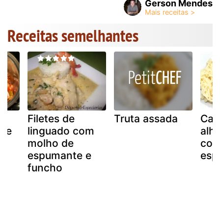
Gerson Mendes
Receitas semelhantes
as
Filetes de
Truta assada
Cam
de
linguado com
alh
molho de
co
espumante e
esp
funcho