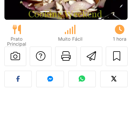
Prato
Muito Fácil
1 hora
Principal
Falar com o autor d
Imprima esta
Enviar 
Fez esta receita? Compart