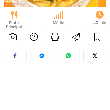
Prato
Médio
40 min
Principal
Falar com o autor d
Imprima esta
Enviar 
Fez esta receita? Compart