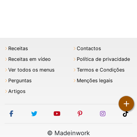
Receitas
Contactos
Receitas em vídeo
Política de privacidade
Ver todos os menus
Termos e Condições
Perguntas
Menções legais
Artigos
+
facebook
twitter
youtube
pinterest
instagram
tik
© Madeinwork