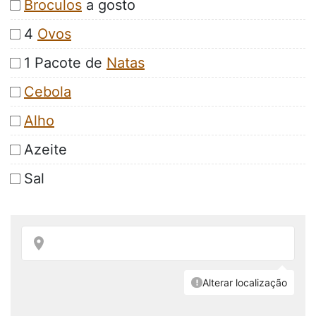
Broculos
a gosto
4
Ovos
1 Pacote de
Natas
Cebola
Alho
Azeite
Sal