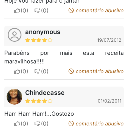
Hoje vou fazer para o jantar
I apreciate
I do not appreciate
comentário abusivo
anonymous
19/07/2012
Parabéns por mais esta receita
maravilhosa!!!!!
I apreciate
I do not appreciate
comentário abusivo
Chindecasse
01/02/2011
Ham Ham Ham!...Gostozo
I apreciate
I do not appreciate
comentário abusivo