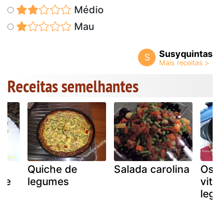
Médio
Mau
Susyquintas
S
Receitas semelhantes
a
Quiche de
Salada carolina
Oss
 de
legumes
vit
leg