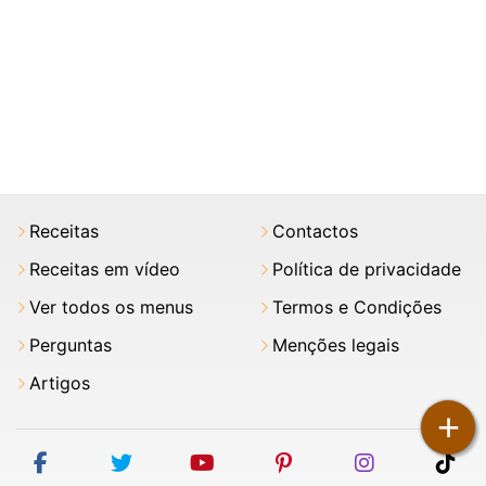
Receitas
Contactos
Receitas em vídeo
Política de privacidade
Ver todos os menus
Termos e Condições
Perguntas
Menções legais
Artigos
+
facebook
twitter
youtube
pinterest
instagram
tik