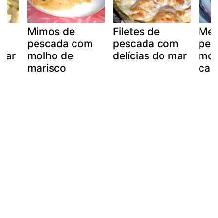
Mimos de
Filetes de
Med
om
pescada com
pescada com
pes
 mar
molho de
delícias do mar
mol
marisco
cam