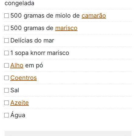
congelada
500 gramas de miolo de
camarão
500 gramas de
marisco
Delícias do mar
1 sopa knorr marisco
Alho
em pó
Coentros
Sal
Azeite
Água