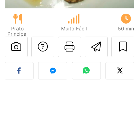
Prato
Muito Fácil
50 min
Principal
Falar com o autor d
Imprima esta
Enviar 
Fez esta receita? Compart