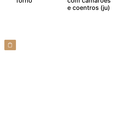
forno
com camarões
e coentros (ju)