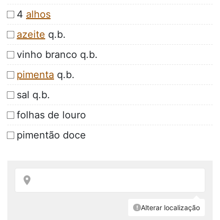
4
alhos
azeite
q.b.
vinho branco q.b.
pimenta
q.b.
sal q.b.
folhas de louro
pimentão doce