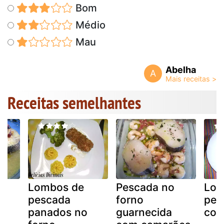
Bom
Médio
Mau
Abelha
A
Receitas semelhantes
Lombos de
Pescada no
Lom
pescada
forno
pes
panados no
guarnecida
coe