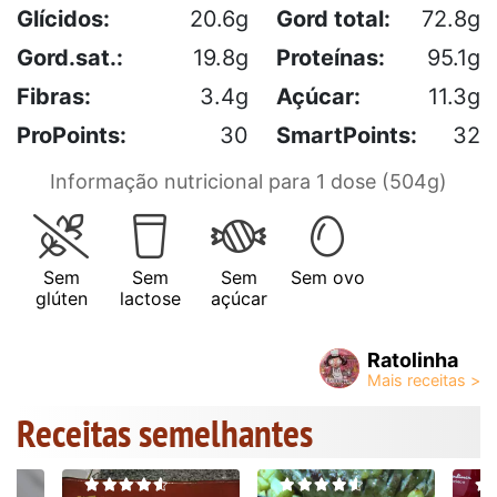
Glícidos:
20.6g
Gord total:
72.8g
Gord.sat.:
19.8g
Proteínas:
95.1g
Fibras:
3.4g
Açúcar:
11.3g
ProPoints:
30
SmartPoints:
32
Informação nutricional para 1 dose (504g)
Sem
Sem
Sem
Sem ovo
glúten
lactose
açúcar
Ratolinha
Receitas semelhantes