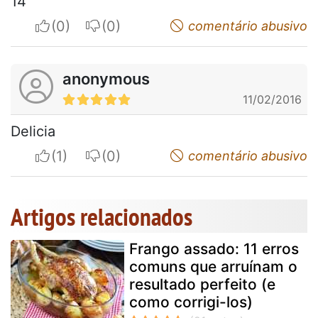
14
I apreciate
I do not appreciate
comentário abusivo
anonymous
11/02/2016
Delicia
I apreciate
I do not appreciate
comentário abusivo
Artigos relacionados
Frango assado: 11 erros
comuns que arruínam o
resultado perfeito (e
como corrigi-los)