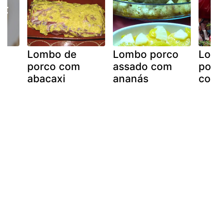
Lombo de
Lombo porco
Lom
porco com
assado com
por
abacaxi
ananás
com