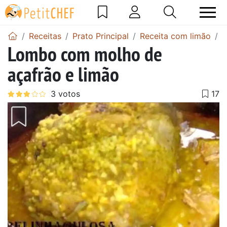
Receitas
Prato Principal
Receita com limão
L
Lombo com molho de
açafrão e limão