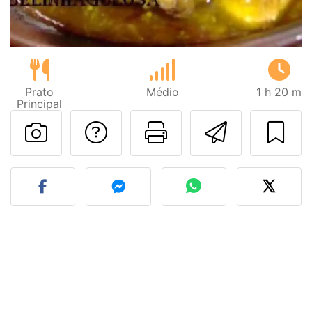
Prato
Médio
1 h 20 m
Principal
Falar com o autor d
Imprima esta
Enviar 
Fez esta receita? Compart