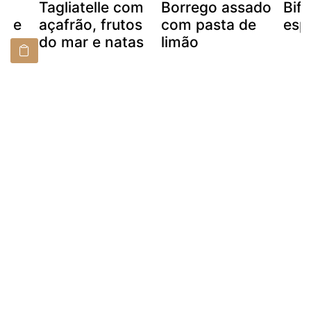
Tagliatelle com
Borrego assado
Bif
l e
açafrão, frutos
com pasta de
esp
do mar e natas
limão