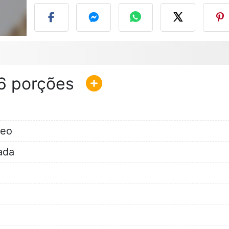
6
leo
ada