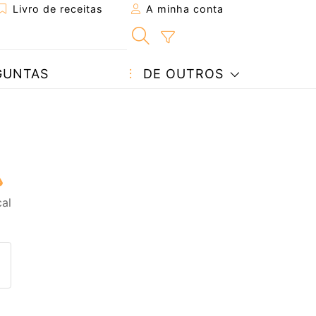
Livro de receitas
A minha conta
GUNTAS
DE OUTROS
al
eita a um amigo
ta página
 com o autor da receita
ez esta receita? Compartilhe