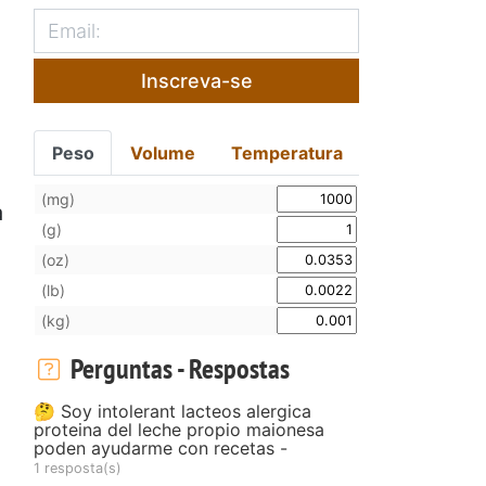
Inscreva-se
Peso
Volume
Temperatura
(mg)
a
(g)
(oz)
(lb)
(kg)
Perguntas - Respostas
🤔 Soy intolerant lacteos alergica
proteina del leche propio maionesa
poden ayudarme con recetas -
1 resposta(s)