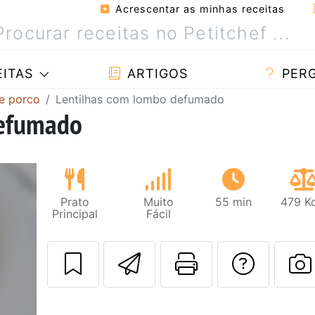
Acrescentar as minhas receitas
ITAS
ARTIGOS
PER
e porco
Lentilhas com lombo defumado
defumado
Prato
Muito
55 min
479 Kc
Principal
Fácil
Enviar esta rec
Imprima es
Falar
F