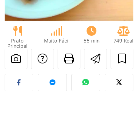
Prato
Muito Fácil
55 min
749 Kcal
Principal
Falar com o autor d
Imprima esta
Enviar 
Fez esta receita? Compart