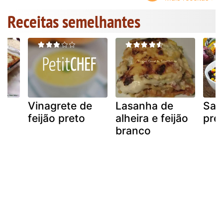
Receitas semelhantes
Vinagrete de
Lasanha de
Sala
feijão preto
alheira e feijão
pre
branco