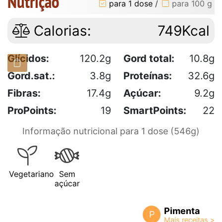
Nutrição
para 1 dose
/
para 100 g
Calorias:
749Kcal
Glícidos:
120.2g
Gord total:
10.8g
Gord.sat.:
3.8g
Proteínas:
32.6g
Fibras:
17.4g
Açúcar:
9.2g
ProPoints:
19
SmartPoints:
22
Informação nutricional para 1 dose (546g)
Vegetariano
Sem
açúcar
Pimenta
P