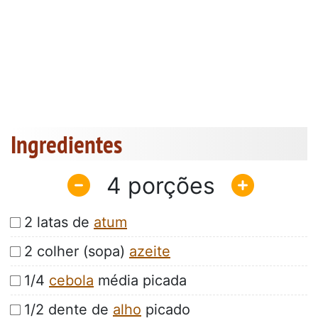
Ingredientes
4
2 latas de
atum
2 colher (sopa)
azeite
1/4
cebola
média picada
1/2 dente de
alho
picado