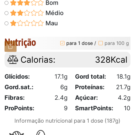
Bom
Médio
Mau
Nutrição
para 1 dose
/
para 100 g
Calorias:
328Kcal
Glícidos:
17.1g
Gord total:
18.1g
Gord.sat.:
6g
Proteínas:
21.7g
Fibras:
2.4g
Açúcar:
4.2g
ProPoints:
9
SmartPoints:
10
Informação nutricional para 1 dose (187g)