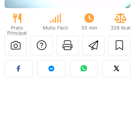
Prato
Muito Fácil
55 min
328 Kcal
Principal
Falar com o autor d
Imprima esta
Enviar 
Fez esta receita? Compart