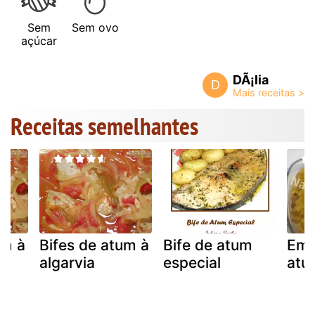
Sem
Sem ovo
açúcar
DÃ¡lia
D
Receitas semelhantes
um à
Bifes de atum à
Bife de atum
Emp
algarvia
especial
atu