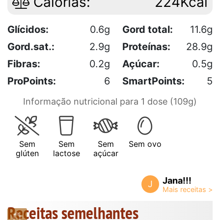
Calorias:
224Kcal
Glícidos:
0.6g
Gord total:
11.6g
Gord.sat.:
2.9g
Proteínas:
28.9g
Fibras:
0.2g
Açúcar:
0.5g
ProPoints:
6
SmartPoints:
5
Informação nutricional para 1 dose (109g)
Sem
Sem
Sem
Sem ovo
glúten
lactose
açúcar
Jana!!!
J
Receitas semelhantes