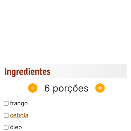
Ingredientes
6
frango
cebola
óleo