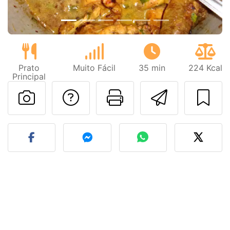
Prato
Muito Fácil
35 min
224 Kcal
Principal
Falar com o autor d
Imprima esta
Enviar 
Fez esta receita? Compart