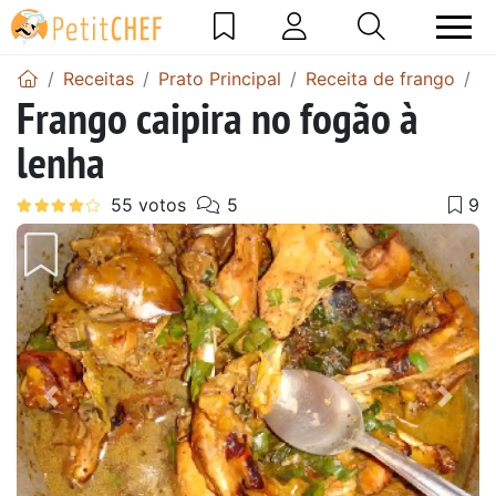
Receitas
Prato Principal
Receita de frango
F
Frango caipira no fogão à
lenha
Anterior
Next