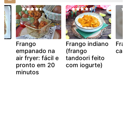
Frango
Frango indiano
Fra
empanado na
(frango
caç
air fryer: fácil e
tandoori feito
pronto em 20
com iogurte)
minutos