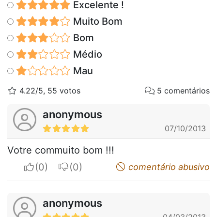
Excelente !
Muito Bom
Bom
Médio
Mau
4.22/5, 55 votos
5 comentários
anonymous
07/10/2013
Votre commuito bom !!!
I apreciate
I do not appreciate
comentário abusivo
anonymous
04/03/2013