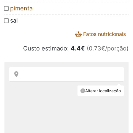
pimenta
sal
Fatos nutricionais
Custo estimado:
4.4
€
(0.73€/porção)