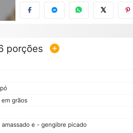
6
 pó
a em grãos
amassado e - gengibre picado