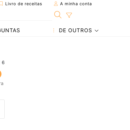
Livro de receitas
A minha conta
GUNTAS
DE OUTROS
ra
eita a um amigo
ta página
 com o autor da receita
ez esta receita? Compartilhe