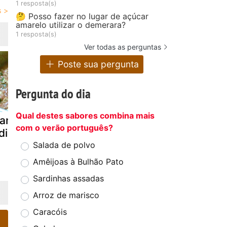
1 resposta(s)
🤔 Posso fazer no lugar de açúcar
amarelo utilizar o demerara?
1 resposta(s)
Ver todas as perguntas
Poste sua pergunta
Pergunta do dia
Qual destes sabores combina mais
rango à
Frango grelado
Asinhas de
com o verão português?
diana
a moda
frango á m
moçambicana
de buffalo
Salada de polvo
Amêijoas à Bulhão Pato
Sardinhas assadas
Arroz de marisco
Caracóis