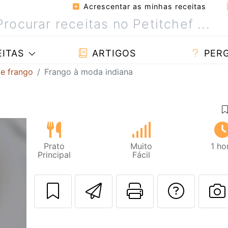
Acrescentar as minhas receitas
ITAS
ARTIGOS
PER
de frango
Frango à moda indiana
Prato
Muito
1 ho
Principal
Fácil
Enviar esta rec
Imprima es
Falar
F