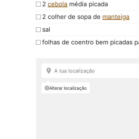
2
cebola
média picada
2 colher de sopa de
manteiga
sal
folhas de coentro bem picadas p