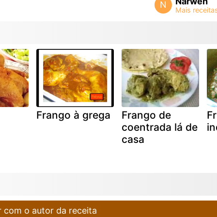
Narwen
N
Frango à grega
Frango de
F
coentrada lá de
in
casa
 com o autor da receita