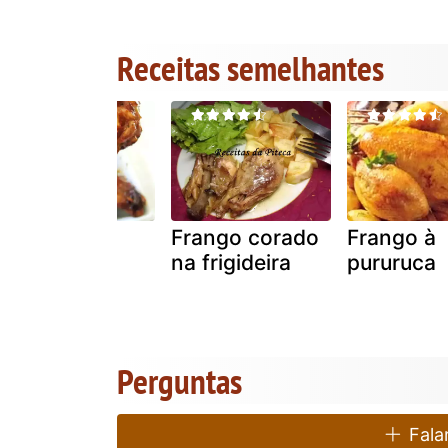
Receitas semelhantes
Melhor
Frango corado
Frango à
tempero do
na frigideira
pururuca
mundo para
frango
Perguntas
Falar