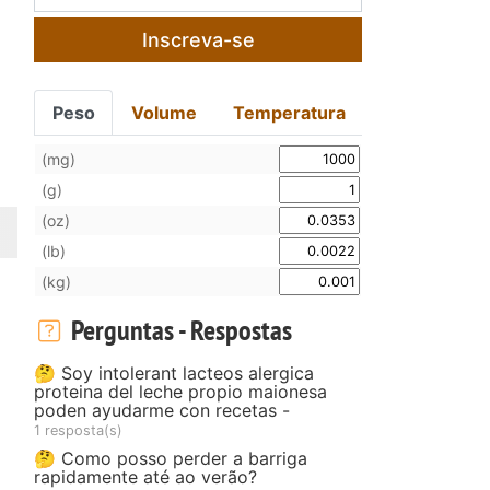
Inscreva-se
.
Peso
Volume
Temperatura
(mg)
(g)
(oz)
(lb)
(kg)
Perguntas - Respostas
🤔 Soy intolerant lacteos alergica
proteina del leche propio maionesa
poden ayudarme con recetas -
1 resposta(s)
🤔 Como posso perder a barriga
rapidamente até ao verão?