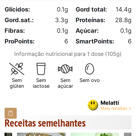
Glícidos:
0.1g
Gord total:
14.4g
Gord.sat.:
3.3g
Proteínas:
28.8g
Fibras:
0.1g
Açúcar:
0.1g
ProPoints:
6
SmartPoints:
6
Informação nutricional para 1 dose (105g)
Sem
Sem
Sem
Sem ovo
glúten
lactose
açúcar
Melatti
Receitas semelhantes