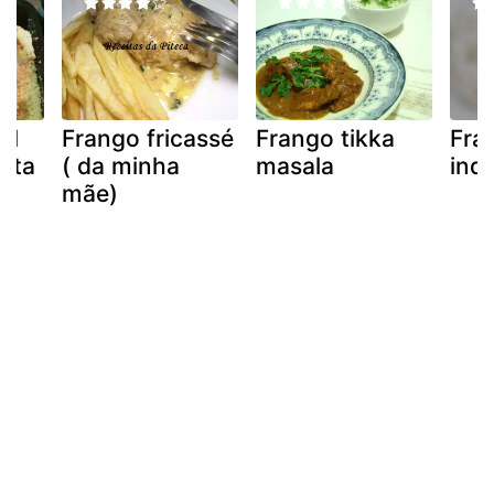
al
Frango fricassé
Frango tikka
Fra
eita
( da minha
masala
ind
o)
mãe)