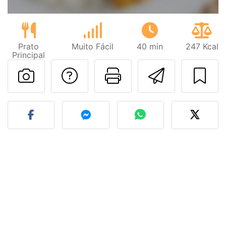
Prato
Muito Fácil
40 min
247 Kcal
Principal
Falar com o autor d
Imprima esta
Enviar 
Fez esta receita? Compart