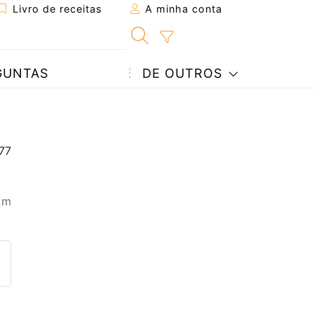
Livro de receitas
A minha conta
GUNTAS
DE OUTROS
 m
eita a um amigo
ta página
 com o autor da receita
ez esta receita? Compartilhe