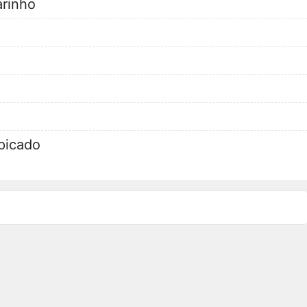
arinho
 picado