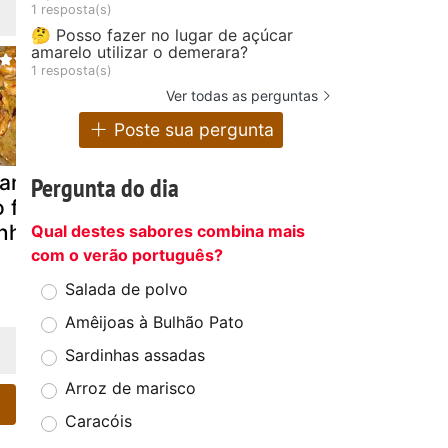
1 resposta(s)
🤔 Posso fazer no lugar de açúcar
amarelo utilizar o demerara?
1 resposta(s)
Ver todas as perguntas
Poste sua pergunta
ango caipira
Frango de caril
Frango ao
Pergunta do dia
o fogão à
molho de
enha
iogurte co
Qual destes sabores combina mais
hortelã
com o verão português?
Salada de polvo
Amêijoas à Bulhão Pato
Sardinhas assadas
Arroz de marisco
Caracóis