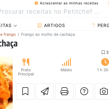
Acrescentar as minhas receitas
ITAS
ARTIGOS
PER
de frango
Frango ao molho de cachaça
chaça
Prato
Médio
1 h 30
Principal
Enviar esta rec
Imprima es
Falar
F