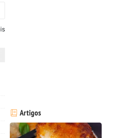
is
Artigos