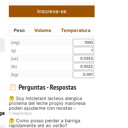
Inscreva-se
-
Peso
Volume
Temperatura
(mg)
(g)
(oz)
(lb)
(kg)
Perguntas - Respostas
🤔 Soy intolerant lacteos alergica
proteina del leche propio maionesa
poden ayudarme con recetas -
ga
1 resposta(s)
🤔 Como posso perder a barriga
rapidamente até ao verão?