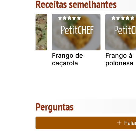
Receitas semelhantes
Frango de
Frango de
Frango à
fricassé
caçarola
polonesa
Perguntas
Falar