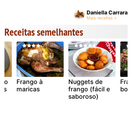
Daniella Carrara
Receitas semelhantes
ngo
Frango à
Nuggets de
Fra
cos
maricas
frango (fácil e
bor
saboroso)