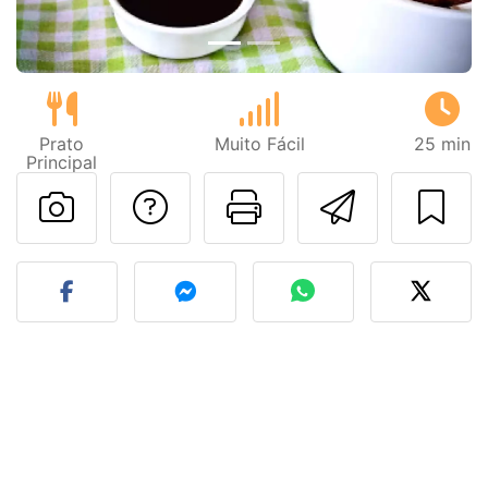
Prato
Muito Fácil
25 min
Principal
Falar com o autor d
Imprima esta
Enviar 
Fez esta receita? Compart